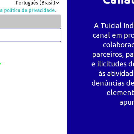
Português (Brasil)
a política de privacidade
.
A Tuicial Ind
canal em pro
colaborad
parceiros, pa
e ilicitudes 
às ativida
denúncias de
elemento
apur